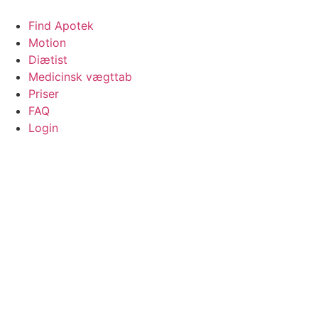
Videre
til
Find Apotek
indhold
Motion
Diætist
Medicinsk vægttab
Priser
FAQ
Login