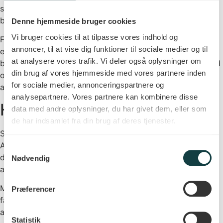
sammenlignet med de veteraner, der fik en anden
behandling.
Denne hjemmeside bruger cookies
Vi bruger cookies til at tilpasse vores indhold og
Forskerne undersøgte også veteraner, som allerede havde
annoncer, til at vise dig funktioner til sociale medier og til
en afhængighed. I denne gruppe blev der ligeledes set
at analysere vores trafik. Vi deler også oplysninger om
betydelige resultater. Ifølge studiet var der færre dødsfald
din brug af vores hjemmeside med vores partnere inden
og færre kontakter med sundhedsvæsnet relateret til
for sociale medier, annonceringspartnere og
afhængigheden blandt dem, der fik GLP-1-agonister.
analysepartnere. Vores partnere kan kombinere disse
Hvad kan man konkludere?
data med andre oplysninger, du har givet dem, eller som
de har indsamlet fra din brug af deres tjenester.
Studiet er ikke det eneste, der peger i denne retning.
Andre studier har vist lignende effekter hos dyr. Vi kan
Samtykkevalg
dog endnu ikke sige noget helt sikkert om GLP-1-
Nødvendig
agonisters rolle i behandlingen af afhængighed.
Meget tyder dog på, at GLP-1-agonister kan komme til at
Præferencer
få stor betydning for vores forståelse og behandling af
afhængighedssyndromer i fremtiden.
Statistik