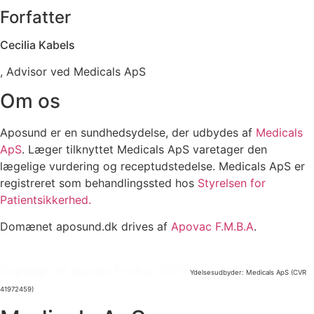
Forfatter
Cecilia Kabels
, Advisor ved Medicals ApS
Om os
Aposund er en sundhedsydelse, der udbydes af
Medicals
ApS
. Læger tilknyttet Medicals ApS varetager den
lægelige vurdering og receptudstedelse. Medicals ApS er
registreret som behandlingssted hos
Styrelsen for
Patientsikkerhed.
Domænet aposund.dk drives af
Apovac F.M.B.A
.
Copyright © Apovac F.m.b.a. 2025
Ydelsesudbyder: Medicals ApS (CVR
41972459)