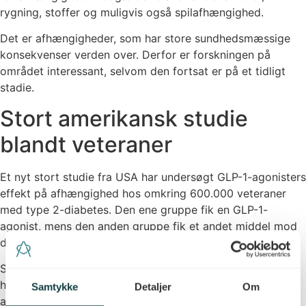
rygning, stoffer og muligvis også spilafhængighed.
Det er afhængigheder, som har store sundhedsmæssige
konsekvenser verden over. Derfor er forskningen på
området interessant, selvom den fortsat er på et tidligt
stadie.
Stort amerikansk studie
blandt veteraner
Et nyt stort studie fra USA har undersøgt GLP-1-agonisters
effekt på afhængighed hos omkring 600.000 veteraner
med type 2-diabetes. Den ene gruppe fik en GLP-1-
agonist, mens den anden gruppe fik et andet middel mod
diabetes.
Studiet viste, at de veteraner, der fik GLP-1-agonister,
havde en lavere risiko for at udvikle afhængighed af
Samtykke
Detaljer
Om
alkohol, nikotin, cannabis, kokain og opioider