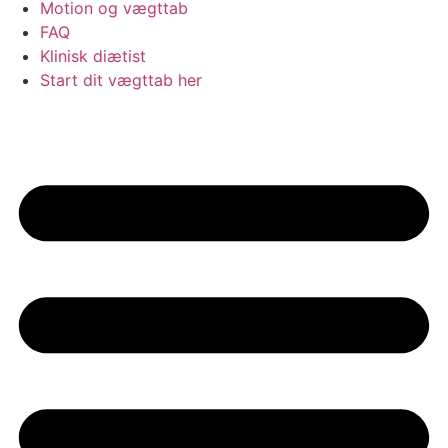
Motion og vægttab
FAQ
Klinisk diætist
Start dit vægttab her