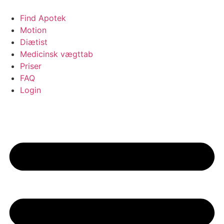
Videre
til
Find Apotek
indhold
Motion
Diætist
Medicinsk vægttab
Priser
FAQ
Login