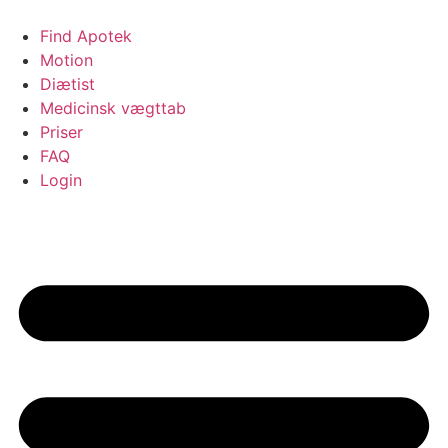
Videre
til
Find Apotek
indhold
Motion
Diætist
Medicinsk vægttab
Priser
FAQ
Login