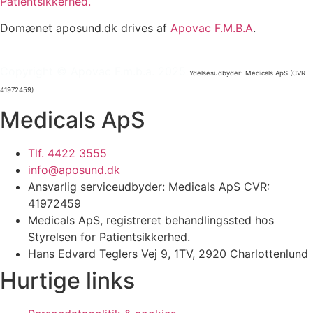
Patientsikkerhed.
Domænet aposund.dk drives af
Apovac F.M.B.A
.
Copyright © Apovac F.m.b.a. 2025
Ydelsesudbyder: Medicals ApS (CVR
41972459)
Medicals ApS
Tlf. 4422 3555
info@aposund.dk
Ansvarlig serviceudbyder: Medicals ApS CVR:
41972459
Medicals ApS, registreret behandlingssted hos
Styrelsen for Patientsikkerhed.
Hans Edvard Teglers Vej 9, 1TV, 2920 Charlottenlund
Hurtige links