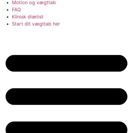
Motion og vægttab
FAQ
Klinisk diætist
Start dit vægttab her