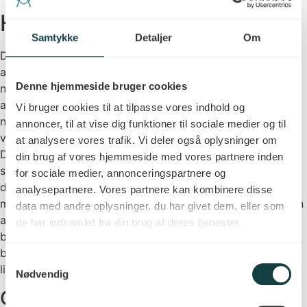
Hvad er bedst?
Samtykke
Detaljer
Om
Der findes ikke én løsning, der passer til alle. Valget
afhænger af den enkeltes situation, helbred og behov. For
Denne hjemmeside bruger cookies
nogle vil livsstilsændringer være tilstrækkelige, mens
andre har brug for medicinsk støtte. Det vigtigste er ikke
Vi bruger cookies til at tilpasse vores indhold og
nødvendigvis, hvor mange kilo man taber – men om
annoncer, til at vise dig funktioner til sociale medier og til
vægttabet er realistisk, sundt og kan fastholdes over tid.
at analysere vores trafik. Vi deler også oplysninger om
Debatten om vægttab er i stigende grad ved at bevæge
din brug af vores hjemmeside med vores partnere inden
sig væk fra “enten-eller”. I stedet handler det om at finde
for sociale medier, annonceringspartnere og
den rette kombination af værktøjer for den enkelte. For
analysepartnere. Vores partnere kan kombinere disse
mange vil den mest effektive tilgang være en kombination
data med andre oplysninger, du har givet dem, eller som
af livsstilsændringer og – i nogle tilfælde – medicinsk
de har indsamlet fra din brug af deres tjenester.
behandling. Men fundamentet er det samme: en
bæredygtig livsstil, der understøtter både sundhed og
Samtykkevalg
livskvalitet.
Nødvendig
Gratis opstartssamtale